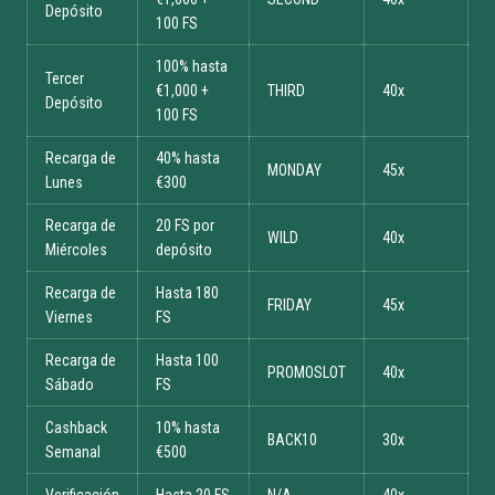
Depósito
100 FS
100% hasta
Tercer
€1,000 +
THIRD
40x
7
Depósito
100 FS
Recarga de
40% hasta
MONDAY
45x
7
Lunes
€300
Recarga de
20 FS por
WILD
40x
7
Miércoles
depósito
Recarga de
Hasta 180
FRIDAY
45x
7
Viernes
FS
Recarga de
Hasta 100
PROMOSLOT
40x
3
Sábado
FS
Cashback
10% hasta
BACK10
30x
7
Semanal
€500