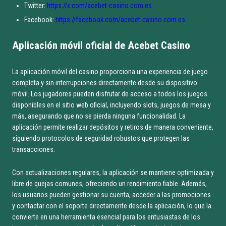
Twitter:
https://x.com/acebet-casino.com.es
Facebook:
https://facebook.com/acebet-casino.com.es
Aplicación móvil oficial de Acebet Casino
La aplicación móvil del casino proporciona una experiencia de juego
completa y sin interrupciones directamente desde su dispositivo
móvil. Los jugadores pueden disfrutar de acceso a todos los juegos
disponibles en el sitio web oficial, incluyendo slots, juegos de mesa y
más, asegurando que no se pierda ninguna funcionalidad. La
aplicación permite realizar depósitos y retiros de manera conveniente,
siguiendo protocolos de seguridad robustos que protegen las
transacciones.
Con actualizaciones regulares, la aplicación se mantiene optimizada y
libre de quejas comunes, ofreciendo un rendimiento fiable. Además,
los usuarios pueden gestionar su cuenta, acceder a las promociones
y contactar con el soporte directamente desde la aplicación, lo que la
convierte en una herramienta esencial para los entusiastas de los