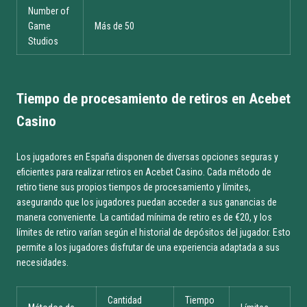
Number of
Game
Más de 50
Studios
Tiempo de procesamiento de retiros en Acebet
Casino
Los jugadores en España disponen de diversas opciones seguras y
eficientes para realizar retiros en Acebet Casino. Cada método de
retiro tiene sus propios tiempos de procesamiento y límites,
asegurando que los jugadores puedan acceder a sus ganancias de
manera conveniente. La cantidad mínima de retiro es de €20, y los
límites de retiro varían según el historial de depósitos del jugador. Esto
permite a los jugadores disfrutar de una experiencia adaptada a sus
necesidades.
Cantidad
Tiempo