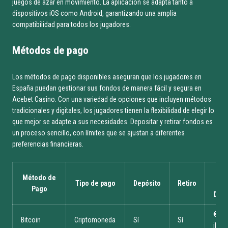
juegos de azar en movimiento. La aplicación se adapta tanto a
dispositivos iOS como Android, garantizando una amplia
compatibilidad para todos los jugadores.
Métodos de pago
Los métodos de pago disponibles aseguran que los jugadores en
España puedan gestionar sus fondos de manera fácil y segura en
Acebet Casino. Con una variedad de opciones que incluyen métodos
tradicionales y digitales, los jugadores tienen la flexibilidad de elegir lo
que mejor se adapte a sus necesidades. Depositar y retirar fondos es
un proceso sencillo, con límites que se ajustan a diferentes
preferencias financieras.
Lím
Método de
Tipo de pago
Depósito
Retiro
d
Pago
Depó
€20 -
Bitcoin
Criptomoneda
Sí
Sí
ilimi