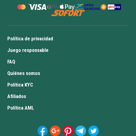
Política de privacidad
Juego responsable
FAQ
Quiénes somos
Política KYC
Afiliados
Política AML